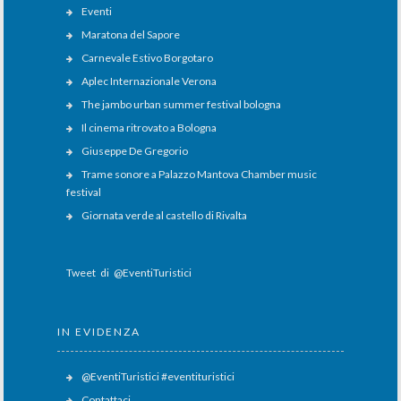
Eventi
Maratona del Sapore
Carnevale Estivo Borgotaro
Aplec Internazionale Verona
The jambo urban summer festival bologna
Il cinema ritrovato a Bologna
Giuseppe De Gregorio
Trame sonore a Palazzo Mantova Chamber music
festival
Giornata verde al castello di Rivalta
Tweet di @EventiTuristici
IN EVIDENZA
@EventiTuristici #eventituristici
Contattaci