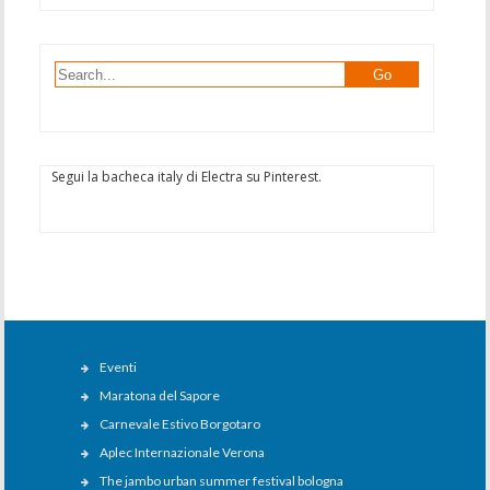
Segui la bacheca italy di Electra su Pinterest.
Eventi
Maratona del Sapore
Carnevale Estivo Borgotaro
Aplec Internazionale Verona
The jambo urban summer festival bologna