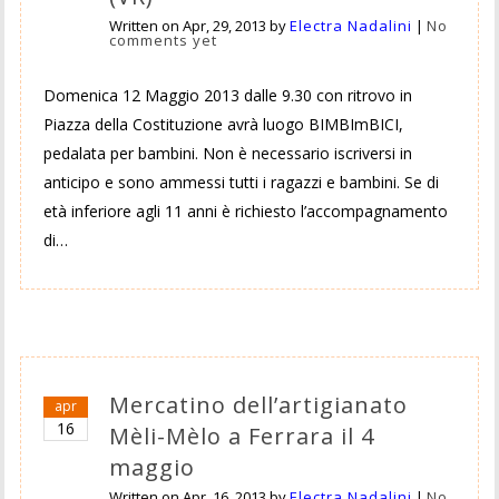
Written on
Apr, 29, 2013
by
Electra Nadalini
|
No
comments yet
Domenica 12 Maggio 2013 dalle 9.30 con ritrovo in
Piazza della Costituzione avrà luogo BIMBImBICI,
pedalata per bambini. Non è necessario iscriversi in
anticipo e sono ammessi tutti i ragazzi e bambini. Se di
età inferiore agli 11 anni è richiesto l’accompagnamento
di…
Mercatino dell’artigianato
apr
16
Mèli-Mèlo a Ferrara il 4
maggio
Written on
Apr, 16, 2013
by
Electra Nadalini
|
No