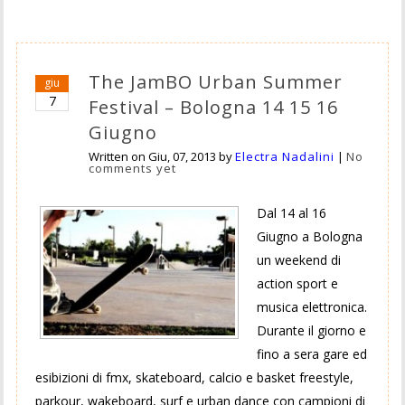
The JamBO Urban Summer
giu
7
Festival – Bologna 14 15 16
Giugno
Written on
Giu, 07, 2013
by
Electra Nadalini
|
No
comments yet
Dal 14 al 16
Giugno a Bologna
un weekend di
action sport e
musica elettronica.
Durante il giorno e
fino a sera gare ed
esibizioni di fmx, skateboard, calcio e basket freestyle,
parkour, wakeboard, surf e urban dance con campioni di