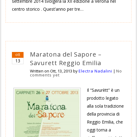
settembre 2014 svolgerà la XII edizione a Verona nel
centro storico . Quest’anno per tre…
Maratona del Sapore –
ott
13
Savurett Reggio Emilia
Written on
Ott, 13, 2013
by
Electra Nadalini
|
No
comments yet
Il “Savurètt” è un
prodotto legato
alla sola tradizione
della provincia di
Reggio Emilia, che
oggi torna a