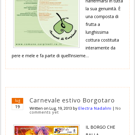
riaffermarsi in tutta
la sua genuinità. È
una composta di
frutta a
lunghissima
cottura costituita
interamente da
pere e mele e fa parte di quell’insieme…
Carnevale estivo Borgotaro
lug
19
Written on
Lug, 19, 2013
by
Electra Nadalini
|
No
comments yet
IL BORGO CHE
BALLA